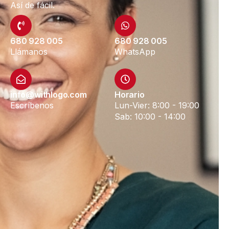
Así de fácil.
680 928 005
680 928 005
Llámanos
WhatsApp
info@withlogo.com
Horario
Escríbenos
Lun-Vier: 8:00 - 19:00
Sab: 10:00 - 14:00