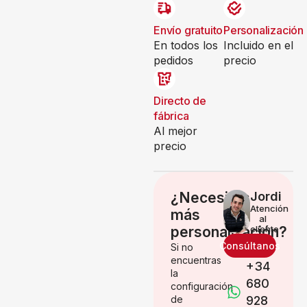
Envío gratuito
Personalización
En todos los
Incluido en el
pedidos
precio
Directo de
fábrica
Al mejor
precio
¿Necesitas
Jordi
Atención
más
al
personalización?
cliente
Consúltanos
Si no
encuentras
+34
la
680
configuración
de
928