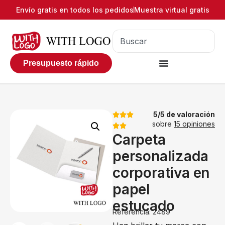
Envío gratis en todos los pedidos
Muestra virtual gratis
Presupuesto rápido
5/5 de valoración
sobre
15 opiniones
Carpeta
personalizada
corporativa en
papel
estucado
Referencia: 2489