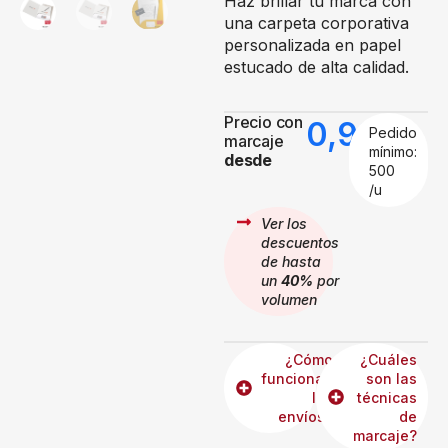
Haz brillar tu marca con
una carpeta corporativa
personalizada en papel
estucado de alta calidad.
Precio con
0,99
€
Pedido
marcaje
mínimo:
desde
500
/u
Ver los
descuentos
de hasta
un
40%
por
volumen
¿Cómo
¿Cuáles
funcionan
son las
los
técnicas
envíos?
de
marcaje?