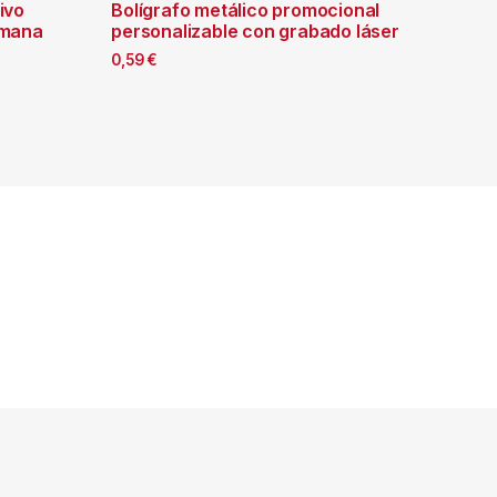
ivo
Bolígrafo metálico promocional
emana
personalizable con grabado láser
0,59
€