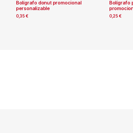
Bolígrafo donut promocional
Bolígrafo 
personalizable
promocion
0,35
€
0,25
€