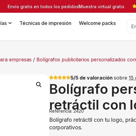
Envío gratis en todos los pedidos
Muestra virtual gratis
ías
Técnicas de impresión
Welcome packs
 para empresas
/
Bolígrafos publicitarios personalizados c
5/5 de valoración
sobre
15 
Bolígrafo pe
retráctil con 
Referencia: 2420
Bolígrafo retráctil con tu logo, prá
corporativos.