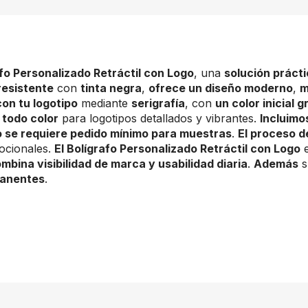
fo Personalizado Retráctil con Logo
, una
solución práct
resistente
con
tinta negra
,
ofrece un diseño moderno
,
m
con tu logotipo
mediante
serigrafía
, con
un color inicial g
 todo color
para logotipos detallados y vibrantes.
Incluimos
 se requiere pedido mínimo para muestras
.
El proceso d
mocionales.
El Bolígrafo Personalizado Retráctil con Logo
e
mbina visibilidad de marca y usabilidad diaria
.
Además
s
manentes
.