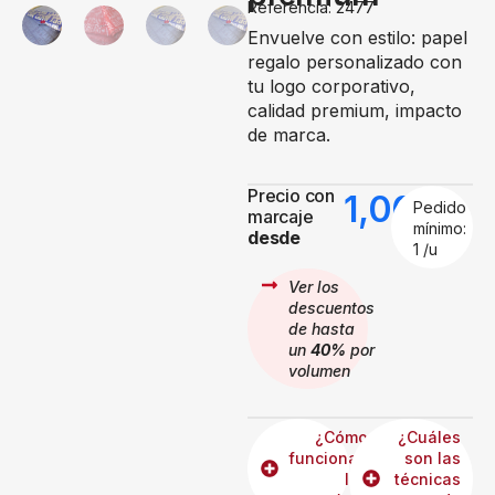
Referencia: 2477
Envuelve con estilo: papel
regalo personalizado con
tu logo corporativo,
calidad premium, impacto
de marca.
Precio con
1,00
€
Pedido
marcaje
mínimo:
desde
1 /u
Ver los
descuentos
de hasta
un
40%
por
volumen
¿Cómo
¿Cuáles
funcionan
son las
los
técnicas