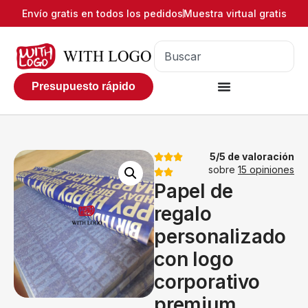
Envío gratis en todos los pedidos
Muestra virtual gratis
Presupuesto rápido
5/5 de valoración
sobre
15 opiniones
Papel de
regalo
personalizado
con logo
corporativo
premium