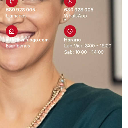
680 928 005
680 928 005
Llámanos
WhatsApp
info@withlogo.com
Horario
Escríbenos
Lun-Vier: 8:00 - 19:00
Sab: 10:00 - 14:00