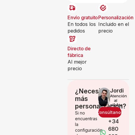
Envío gratuito
Personalización
En todos los
Incluido en el
pedidos
precio
Directo de
fábrica
Al mejor
precio
¿Necesitas
Jordi
Atención
más
al
personalización?
cliente
Consúltanos
Si no
encuentras
+34
la
680
configuración