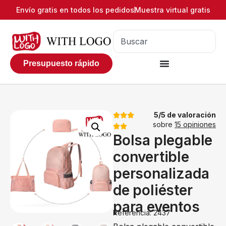
Envío gratis en todos los pedidos
Muestra virtual gratis
Presupuesto rápido
5/5 de valoración
sobre
15 opiniones
Bolsa plegable
convertible
personalizada
de poliéster
para eventos
Referencia: 2437