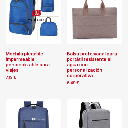
Mochila plegable
Bolsa profesional para
impermeable
portátil resistente al
personalizable para
agua con
viajes
personalización
corporativa
7,13
€
6,49
€