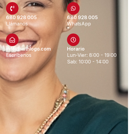
680 928 005
680 928 005
Llámanos
WhatsApp
info@withlogo.com
Horario
Escríbenos
Lun-Vier: 8:00 - 19:00
Sab: 10:00 - 14:00