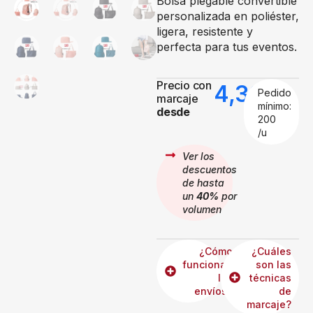
Bolsa plegable convertible
personalizada en poliéster,
ligera, resistente y
perfecta para tus eventos.
Precio con
4,33
€
Pedido
marcaje
mínimo:
desde
200
/u
Ver los
descuentos
de hasta
un
40%
por
volumen
¿Cómo
¿Cuáles
funcionan
son las
los
técnicas
envíos?
de
marcaje?