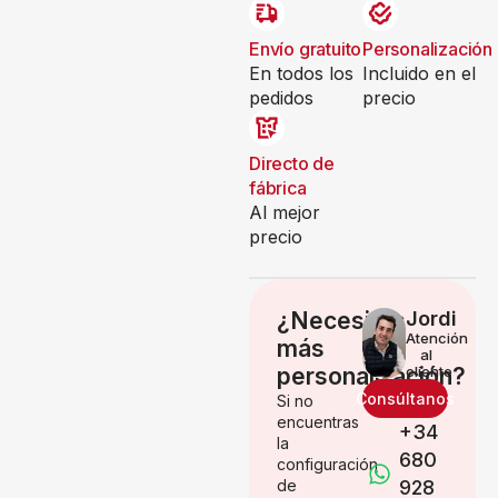
Envío gratuito
Personalización
En todos los
Incluido en el
pedidos
precio
Directo de
fábrica
Al mejor
precio
¿Necesitas
Jordi
Atención
más
al
personalización?
cliente
Consúltanos
Si no
encuentras
+34
la
680
configuración
de
928