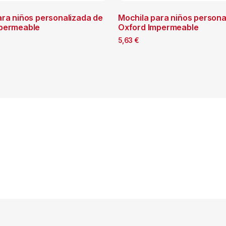
ara niños personalizada de
Mochila para niños persona
permeable
Oxford Impermeable
5,63
€