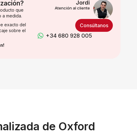
ización?
Jordi
Atención al cliente
producto que
o a medida.
e exacto del
Consúltanos
caje sobre el
+34 680 928 005
n!
nalizada de Oxford