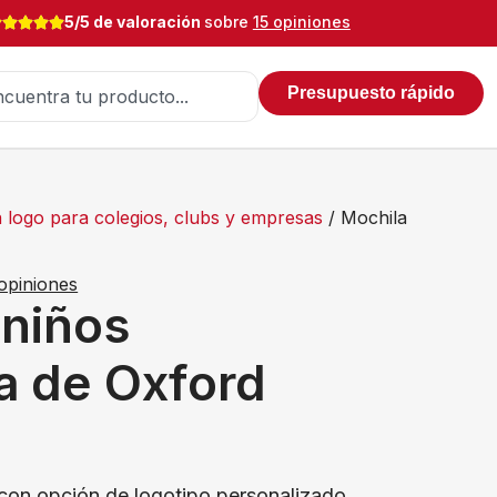
5/5 de valoración
sobre
15 opiniones
Presupuesto rápido
n logo para colegios, clubs y empresas
/ Mochila
opiniones
 niños
a de Oxford
a con opción de logotipo personalizado