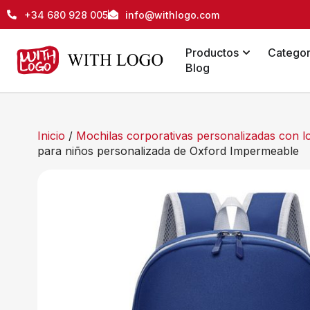
+34 680 928 005
info@withlogo.com
Productos
Categor
Blog
Inicio
/
Mochilas corporativas personalizadas con 
para niños personalizada de Oxford Impermeable