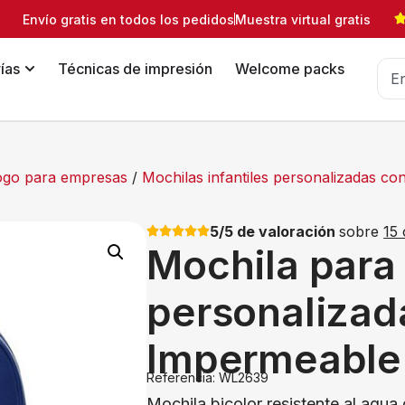
Envío gratis en todos los pedidos
Muestra virtual gratis
ías
Técnicas de impresión
Welcome packs
logo para empresas
/
Mochilas infantiles personalizadas co
5/5 de valoración
sobre
15 
Mochila para
personalizad
Impermeable
Referencia: WL2639
Mochila bicolor resistente al agu