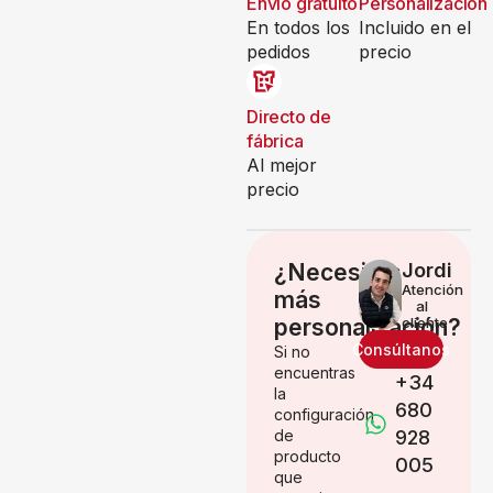
Envío gratuito
Personalización
En todos los
Incluido en el
pedidos
precio
Directo de
fábrica
Al mejor
precio
¿Necesitas
Jordi
Atención
más
al
personalización?
cliente
Consúltanos
Si no
encuentras
+34
la
680
configuración
de
928
producto
005
que