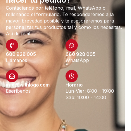
Contáctanos por teléfono, mail, WhatsApp o
rellenando el formulario. Te responderemos a la
mayor brevedad posible y te asesoraremos para
personalizar tus productos tal y como los necesitas.
Así de fácil.
680 928 005
680 928 005
Llámanos
WhatsApp
info@withlogo.com
Horario
Escríbenos
Lun-Vier: 8:00 - 19:00
Sab: 10:00 - 14:00