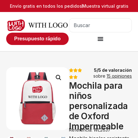
Envío gratis en todos los pedidos
Muestra virtual gratis
Presupuesto rápido
5/5 de valoración
sobre
15 opiniones
Mochila para
niños
personalizada
de Oxford
Impermeable
Referencia: WL2637