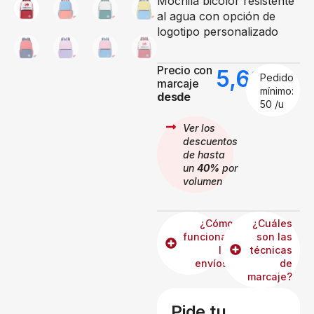
Mochila bicolor resistente
al agua con opción de
logotipo personalizado
Precio con
5,63
€
Pedido
marcaje
mínimo:
desde
50 /u
Ver los
descuentos
de hasta
un
40%
por
volumen
¿Cómo
¿Cuáles
funcionan
son las
los
técnicas
envíos?
de
marcaje?
Pide tu