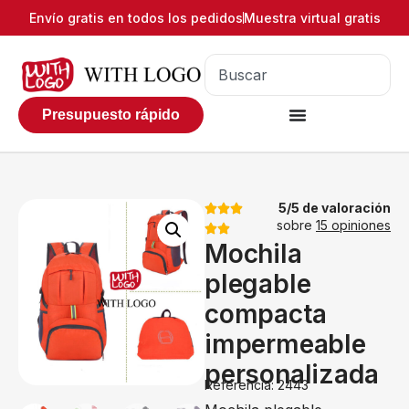
Envío gratis en todos los pedidos
Muestra virtual gratis
Presupuesto rápido
5/5 de valoración
sobre
15 opiniones
Mochila
plegable
compacta
impermeable
personalizada
Referencia: 2443