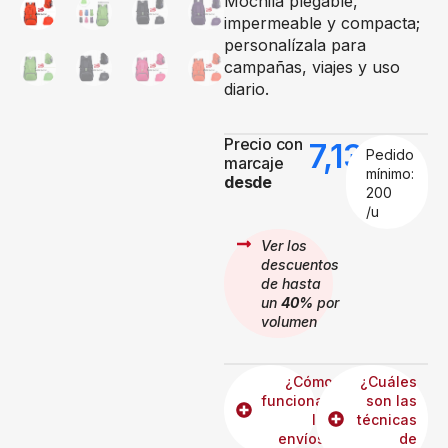
Mochila plegable,
impermeable y compacta;
personalízala para
campañas, viajes y uso
diario.
Precio con
7,13
€
Pedido
marcaje
mínimo:
desde
200
/u
Ver los
descuentos
de hasta
un
40%
por
volumen
¿Cómo
¿Cuáles
funcionan
son las
los
técnicas
envíos?
de