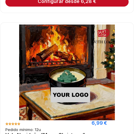
Configurar desde
6,28
€
6,99
€
Pedido mínimo: 12u