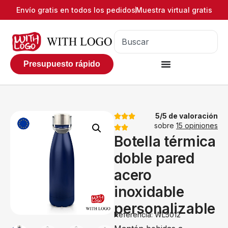
Envío gratis en todos los pedidos
Muestra virtual gratis
Presupuesto rápido
5/5 de valoración
sobre
15 opiniones
Botella térmica
doble pared
acero
inoxidable
personalizable
Referencia: WL5012