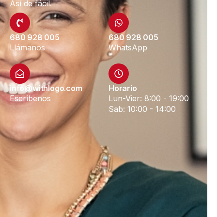
Así de fácil.
680 928 005
680 928 005
Llámanos
WhatsApp
info@withlogo.com
Horario
Escríbenos
Lun-Vier: 8:00 - 19:00
Sab: 10:00 - 14:00