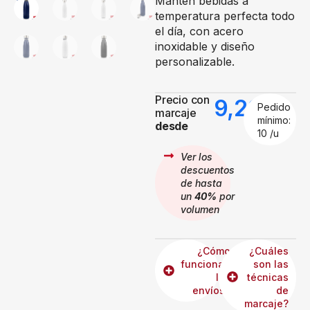
Mantén bebidas a
temperatura perfecta todo
el día, con acero
inoxidable y diseño
personalizable.
Precio con
9,22
€
Pedido
marcaje
mínimo:
desde
10 /u
Ver los
descuentos
de hasta
un
40%
por
volumen
¿Cómo
¿Cuáles
funcionan
son las
los
técnicas
envíos?
de
marcaje?