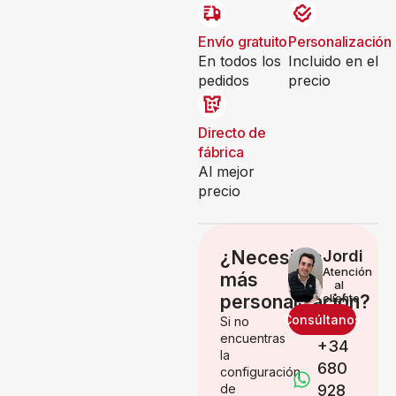
Envío gratuito
Personalización
En todos los
Incluido en el
pedidos
precio
Directo de
fábrica
Al mejor
precio
¿Necesitas
Jordi
Atención
más
al
personalización?
cliente
Consúltanos
Si no
encuentras
+34
la
680
configuración
de
928