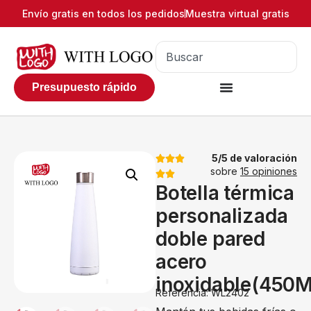
Envío gratis en todos los pedidos
Muestra virtual gratis
Presupuesto rápido
5/5 de valoración
sobre
15 opiniones
Botella térmica
personalizada
doble pared
acero
inoxidable(450M
Referencia: WL2402