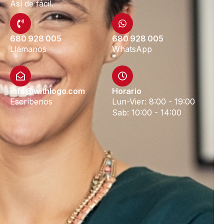
Así de fácil.
680 928 005
680 928 005
Llámanos
WhatsApp
info@withlogo.com
Horario
Escríbenos
Lun-Vier: 8:00 - 19:00
Sab: 10:00 - 14:00