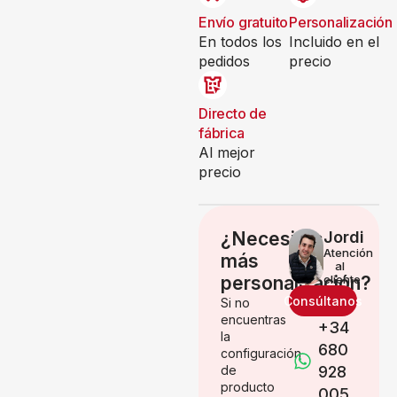
Envío gratuito
Personalización
En todos los
Incluido en el
pedidos
precio
Directo de
fábrica
Al mejor
precio
¿Necesitas
Jordi
Atención
más
al
personalización?
cliente
Consúltanos
Si no
encuentras
+34
la
680
configuración
de
928
producto
005