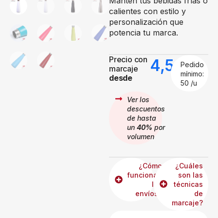
Mantén tus bebidas frías o
calientes con estilo y
personalización que
potencia tu marca.
Precio con
4,56
€
Pedido
marcaje
mínimo:
desde
50 /u
Ver los
descuentos
de hasta
un
40%
por
volumen
¿Cómo
¿Cuáles
funcionan
son las
los
técnicas
envíos?
de
marcaje?