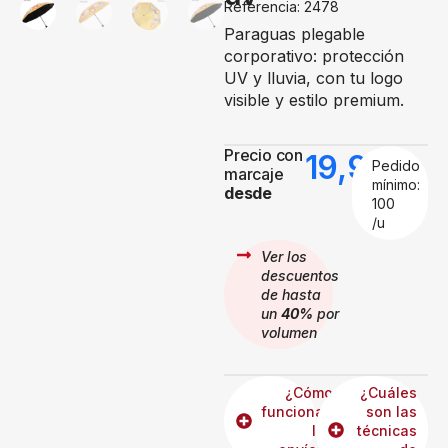
Referencia: 2478
Paraguas plegable
corporativo: protección
UV y lluvia, con tu logo
visible y estilo premium.
Precio con
19,99
€
Pedido
marcaje
mínimo:
desde
100
/u
Ver los
descuentos
de hasta
un
40%
por
volumen
¿Cómo
¿Cuáles
funcionan
son las
los
técnicas