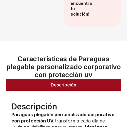
encuentra
tu
solución!
Características de Paraguas
plegable personalizado corporativo
con protección uv
Descripción
Descripción
Paraguas plegable personalizado corporativo
con protección UV
transforma cada día de
lluvia en visibilidad para tu marca.
Ideal para