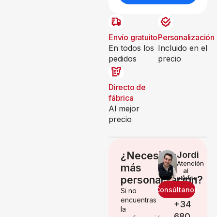
Envío gratuito
Personalización
En todos los
Incluido en el
pedidos
precio
Directo de
fábrica
Al mejor
precio
¿Necesitas
Jordi
Atención
más
al
personalización?
cliente
Consúltanos
Si no
encuentras
+34
la
680