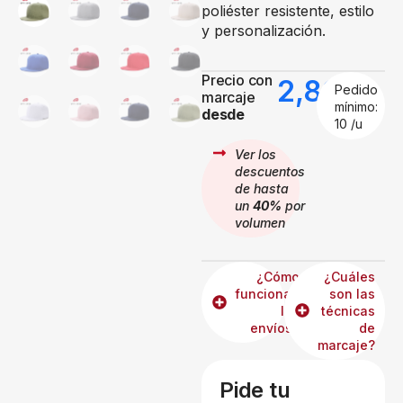
poliéster resistente, estilo
y personalización.
Precio con
2,89
€
Pedido
marcaje
mínimo:
desde
10 /u
Ver los
descuentos
de hasta
un
40%
por
volumen
¿Cómo
¿Cuáles
funcionan
son las
los
técnicas
envíos?
de
marcaje?
Pide tu