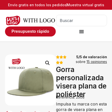
Envío gratis en todos los pedidos
Muestra virtual gratis
Presupuesto rápido
5/5 de valoración
sobre
15 opiniones
Gorra
personalizada
visera plana de
poliéster
Referencia: 2508
Impulsa tu marca con esta
gorra de visera plana en