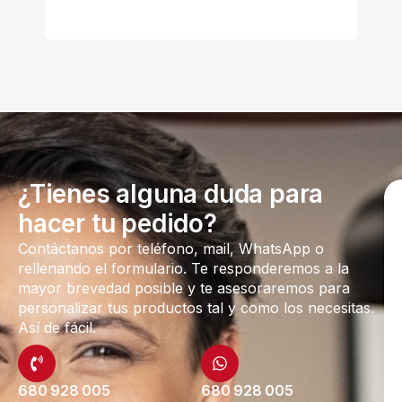
¿Tienes alguna duda para
hacer tu pedido?
Contáctanos por teléfono, mail, WhatsApp o
rellenando el formulario. Te responderemos a la
mayor brevedad posible y te asesoraremos para
personalizar tus productos tal y como los necesitas.
Así de fácil.
680 928 005
680 928 005