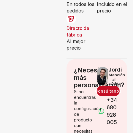
En todos los
Incluido en el
pedidos
precio
Directo de
fábrica
Al mejor
precio
¿Necesitas
Jordi
Atención
más
al
personalización?
cliente
Consúltanos
Si no
encuentras
+34
la
680
configuración
de
928
producto
005
que
necesitas