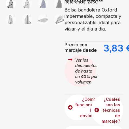
Referencia: 2460
Bolsa bandolera Oxford
impermeable, compacta y
personalizable, ideal para
viajar y el día a día.
Precio con
3,83
marcaje
desde
Ver los
descuentos
de hasta
un
40%
por
volumen
¿Cómo
¿Cuáles
funcionan
son las
los
técnicas
envíos?
de
marcaje?