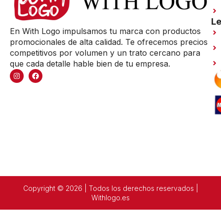
Le
En With Logo impulsamos tu marca con productos
promocionales de alta calidad. Te ofrecemos precios
competitivos por volumen y un trato cercano para
que cada detalle hable bien de tu empresa.
Copyright © 2026 | Todos los derechos reservados |
Withlogo.es