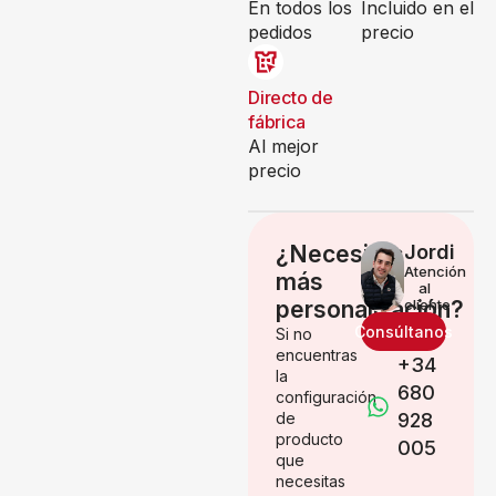
En todos los
Incluido en el
pedidos
precio
Directo de
fábrica
Al mejor
precio
¿Necesitas
Jordi
Atención
más
al
personalización?
cliente
Consúltanos
Si no
encuentras
+34
la
680
configuración
de
928
producto
005
que
necesitas