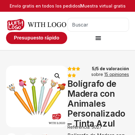
Envío gratis en todos los pedidos
Muestra virtual gratis
Presupuesto rápido
5/5 de valoración
sobre
15 opiniones
Bolígrafo de
Madera con
Animales
Personalizado
– Tinta Azul
Referencia: 5027