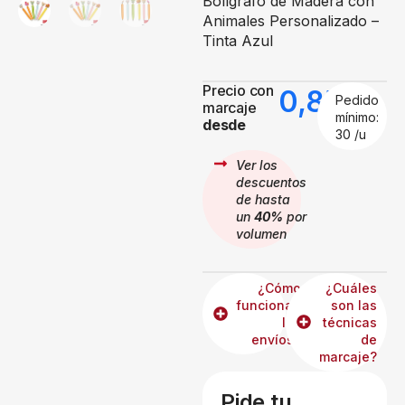
Bolígrafo de Madera con
Animales Personalizado –
Tinta Azul
Precio con
0,85
€
Pedido
marcaje
mínimo:
desde
30 /u
Ver los
descuentos
de hasta
un
40%
por
volumen
¿Cómo
¿Cuáles
funcionan
son las
los
técnicas
envíos?
de
marcaje?
Pide tu