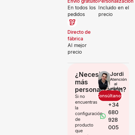
Envío gratuito
Personalización
En todos los
Incluido en el
pedidos
precio
Directo de
fábrica
Al mejor
precio
¿Necesitas
Jordi
Atención
más
al
personalización?
cliente
Consúltanos
Si no
encuentras
+34
la
680
configuración
de
928
producto
005
que