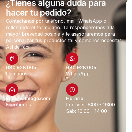
¿Tienes alguna duda para
hacer tu pedido?
Contáctanos por teléfono, mail, WhatsApp o
rellenando el formulario. Te responderemos a la
mayor brevedad posible y te asesoraremos para
personalizar tus productos tal y como los necesitas.
Así de fácil.
680 928 005
680 928 005
Llámanos
WhatsApp
info@withlogo.com
Horario
Escríbenos
Lun-Vier: 8:00 - 19:00
Sab: 10:00 - 14:00