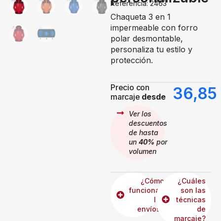
Referencia: 2463
Chaqueta 3 en 1
impermeable con forro
polar desmontable,
personaliza tu estilo y
protección.
Precio con
36,8
marcaje
desde
Ver los
descuentos
de hasta
un
40%
por
volumen
¿Cómo
¿Cuáles
funcionan
son las
los
técnicas
envíos?
de
marcaje?