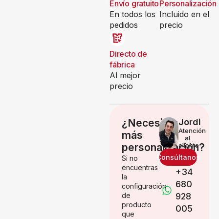
Envío gratuito
Personalización
En todos los
Incluido en el
pedidos
precio
Directo de
fábrica
Al mejor
precio
¿Necesitas
Jordi
Atención
más
al
personalización?
cliente
Consúltanos
Si no
encuentras
+34
la
680
configuración
de
928
producto
005
que