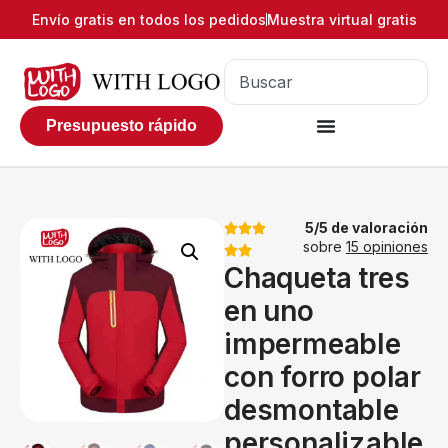
Envío gratis en todos los pedidos
Muestra virtual gratis
Presupuesto rápido
5/5 de valoración
sobre
15 opiniones
Chaqueta tres
en uno
impermeable
con forro polar
desmontable
personalizable