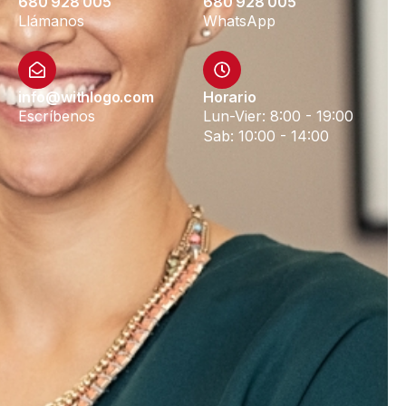
680 928 005
680 928 005
Llámanos
WhatsApp
info@withlogo.com
Horario
Escríbenos
Lun-Vier: 8:00 - 19:00
Sab: 10:00 - 14:00