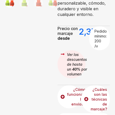
personalizable, cómodo,
duradero y visible en
cualquier entorno.
Precio con
2,37
€
Pedido
marcaje
mínimo:
desde
200
/u
Ver los
descuentos
de hasta
un
40%
por
volumen
¿Cómo
¿Cuáles
funcionan
son las
los
técnicas
envíos?
de
marcaje?