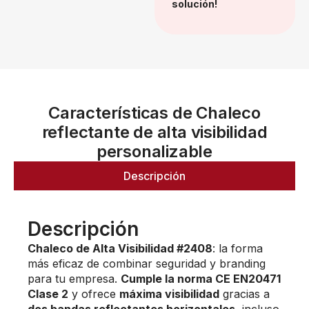
solución!
Características de Chaleco
reflectante de alta visibilidad
personalizable
Descripción
Descripción
Chaleco de Alta Visibilidad #2408
: la forma
más eficaz de combinar seguridad y branding
para tu empresa.
Cumple la norma CE EN20471
Clase 2
y ofrece
máxima visibilidad
gracias a
dos bandas reflectantes horizontales
, incluso