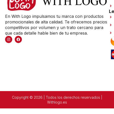
Le
En With Logo impulsamos tu marca con productos
promocionales de alta calidad. Te ofrecemos precios
competitivos por volumen y un trato cercano para
que cada detalle hable bien de tu empresa.
Copyright © 2026 | Todos los derechos reservados |
Withlogo.es