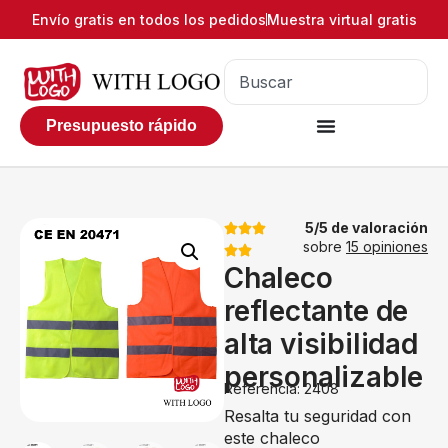
Envío gratis en todos los pedidos
Muestra virtual gratis
Presupuesto rápido
5/5 de valoración
sobre
15 opiniones
Chaleco
reflectante de
alta visibilidad
personalizable
Referencia: 2408
Resalta tu seguridad con
este chaleco