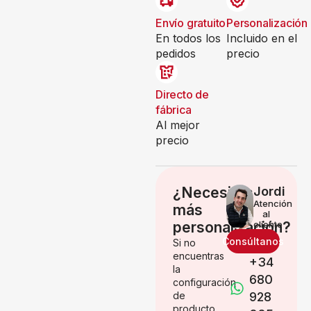
Envío gratuito
Personalización
En todos los
Incluido en el
pedidos
precio
Directo de
fábrica
Al mejor
precio
¿Necesitas
Jordi
Atención
más
al
personalización?
cliente
Consúltanos
Si no
encuentras
+34
la
680
configuración
de
928
producto