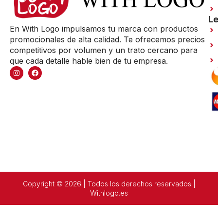
Le
En With Logo impulsamos tu marca con productos
promocionales de alta calidad. Te ofrecemos precios
competitivos por volumen y un trato cercano para
que cada detalle hable bien de tu empresa.
Copyright © 2026 | Todos los derechos reservados |
Withlogo.es