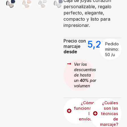
Caja de joyas corazón
personalizable, regalo
perfecto, elegante,
compacto y listo para
impresionar.
Precio con
5,20
€
Pedido
marcaje
mínimo:
desde
50 /u
Ver los
descuentos
de hasta
un
40%
por
volumen
¿Cómo
¿Cuáles
funcionan
son las
los
técnicas
envíos?
de
marcaje?