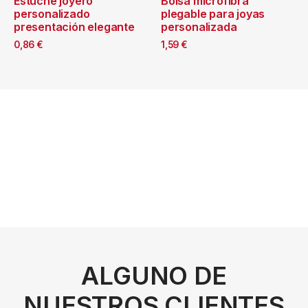
Estuche joyero
Bolsa microfibra
personalizado
plegable para joyas
presentación elegante
personalizada
0,86
€
1,59
€
ALGUNO DE
NUESTROS CLIENTES