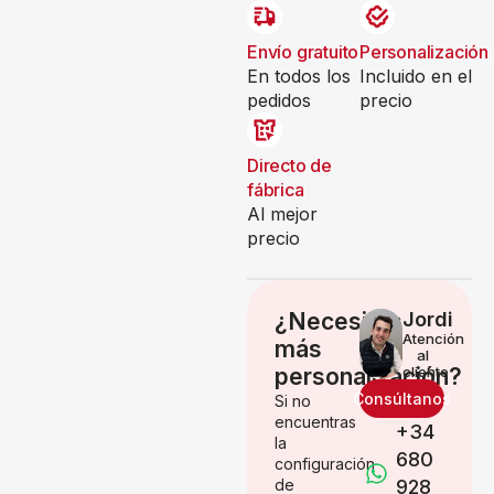
Envío gratuito
Personalización
En todos los
Incluido en el
pedidos
precio
Directo de
fábrica
Al mejor
precio
¿Necesitas
Jordi
Atención
más
al
personalización?
cliente
Consúltanos
Si no
encuentras
+34
la
680
configuración
de
928