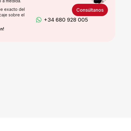
o a medida.
e exacto del
Consúltanos
caje sobre el
+34 680 928 005
n!