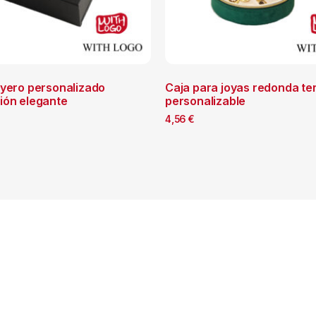
oyero personalizado
Caja para joyas redonda te
ión elegante
personalizable
4,56
€