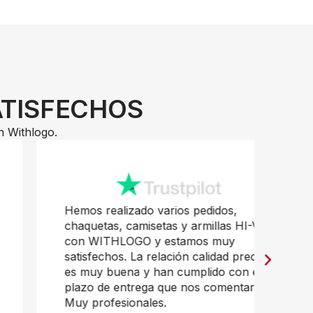
ATISFECHOS
n Withlogo.
Hemos realizado varios pedidos,
Pr
chaquetas, camisetas y armillas HI-VI,
mu
con WITHLOGO y estamos muy
Ja
satisfechos. La relación calidad precio
es muy buena y han cumplido con el
plazo de entrega que nos comentaron.
Muy profesionales.