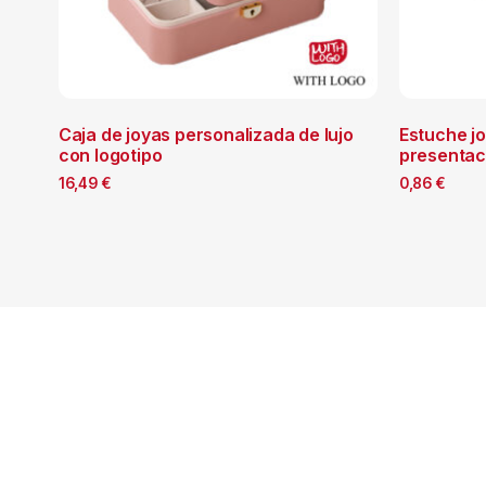
Caja de joyas personalizada de lujo
Estuche j
con logotipo
presentac
16,49
€
0,86
€