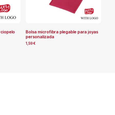
rciopelo
Bolsa microfibra plegable para joyas
personalizada
1,59
€