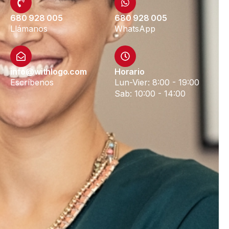
680 928 005
680 928 005
Llámanos
WhatsApp
info@withlogo.com
Horario
Escríbenos
Lun-Vier: 8:00 - 19:00
Sab: 10:00 - 14:00