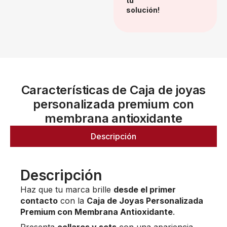
tu
solución!
Características de Caja de joyas
personalizada premium con
membrana antioxidante
Descripción
Descripción
Haz que tu marca brille
desde el primer
contacto
con la
Caja de Joyas Personalizada
Premium con Membrana Antioxidante
.
Presenta
collares y sets
con una apariencia