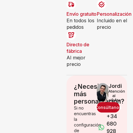
Envío gratuito
Personalización
En todos los
Incluido en el
pedidos
precio
Directo de
fábrica
Al mejor
precio
¿Necesitas
Jordi
Atención
más
al
personalización?
cliente
Consúltanos
Si no
encuentras
+34
la
680
configuración
de
928