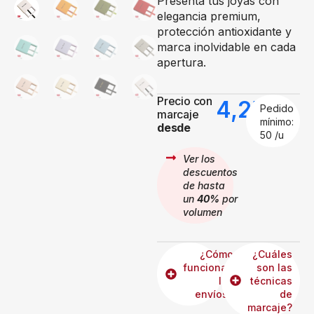
Presenta tus joyas con
elegancia premium,
protección antioxidante y
marca inolvidable en cada
apertura.
Precio con
4,25
€
Pedido
marcaje
mínimo:
desde
50 /u
Ver los
descuentos
de hasta
un
40%
por
volumen
¿Cómo
¿Cuáles
funcionan
son las
los
técnicas
envíos?
de
marcaje?