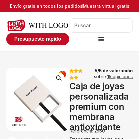
Envío gratis en todos los pedidos
Muestra virtual gratis
Presupuesto rápido
5/5 de valoración
sobre
15 opiniones
Caja de joyas
personalizada
premium con
membrana
antioxidante
Referencia: 2560