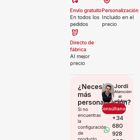
Envío gratuito
Personalización
En todos los
Incluido en el
pedidos
precio
Directo de
fábrica
Al mejor
precio
¿Necesitas
Jordi
Atención
más
al
personalización?
cliente
Consúltanos
Si no
encuentras
+34
la
680
configuración
de
928
producto