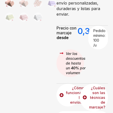
envío personalizadas,
duraderas y listas para
enviar.
Precio con
0,30
€
Pedido
marcaje
mínimo:
desde
100
/u
Ver los
descuentos
de hasta
un
40%
por
volumen
¿Cómo
¿Cuáles
funcionan
son las
los
técnicas
envíos?
de
marcaje?