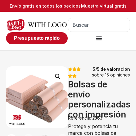
Envío gratis en todos los pedidos
Muestra virtual gratis
Presupuesto rápido
5/5 de valoración
sobre
15 opiniones
Bolsas de
envío
personalizadas
con impresión
Referencia: 2563
Protege y potencia tu
marca con bolsas de