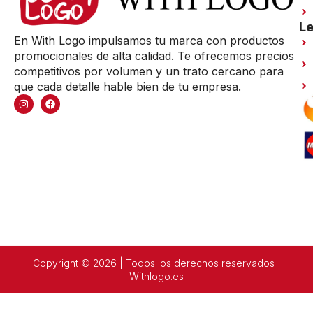
Le
En With Logo impulsamos tu marca con productos
promocionales de alta calidad. Te ofrecemos precios
competitivos por volumen y un trato cercano para
que cada detalle hable bien de tu empresa.
Copyright © 2026 | Todos los derechos reservados |
Withlogo.es