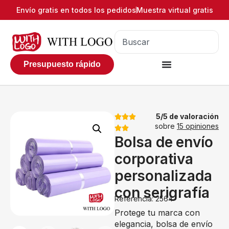
Envío gratis en todos los pedidos
Muestra virtual gratis
Presupuesto rápido
5/5 de valoración
sobre
15 opiniones
Bolsa de envío
corporativa
personalizada
con serigrafía
Referencia: 2564
Protege tu marca con
elegancia, bolsa de envío