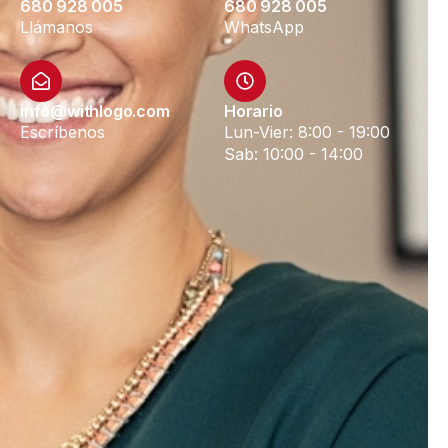
680 928 005
680 928 005
Llámanos
WhatsApp
info@withlogo.com
Horario
Escríbenos
Lun-Vier: 8:00 - 19:00
Sab: 10:00 - 14:00