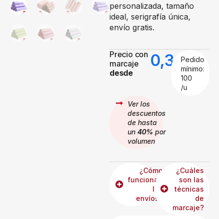
personalizada, tamaño
ideal, serigrafía única,
envío gratis.
Precio con
0,30
€
Pedido
marcaje
mínimo:
desde
100
/u
Ver los
descuentos
de hasta
un
40%
por
volumen
¿Cómo
¿Cuáles
funcionan
son las
los
técnicas
envíos?
de
marcaje?