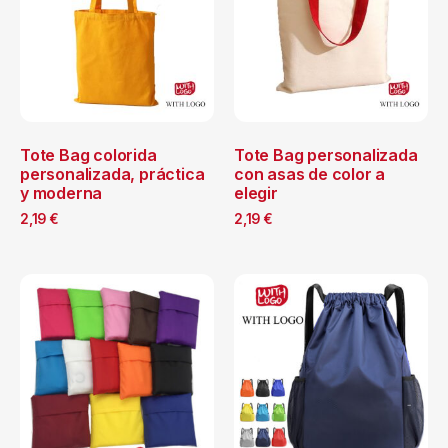
Tote Bag colorida
Tote Bag personalizada
personalizada, práctica
con asas de color a
y moderna
elegir
2,19
€
2,19
€