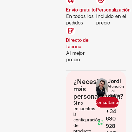
Envío gratuito
Personalización
En todos los
Incluido en el
pedidos
precio
Directo de
fábrica
Al mejor
precio
¿Necesitas
Jordi
Atención
más
al
personalización?
cliente
Consúltanos
Si no
encuentras
+34
la
680
configuración
de
928
producto