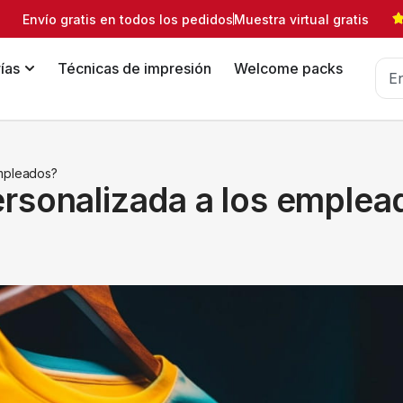
Envío gratis en todos los pedidos
Muestra virtual gratis
ías
Técnicas de impresión
Welcome packs
empleados?
rsonalizada a los emplea