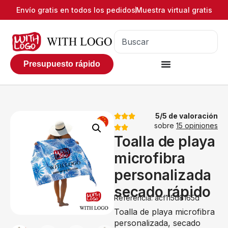
Envío gratis en todos los pedidos
Muestra virtual gratis
Presupuesto rápido
5/5 de valoración
sobre
15 opiniones
Toalla de playa
microfibra
personalizada
secado rápido
Referencia: acf115d8165d
Toalla de playa microfibra
personalizada, secado