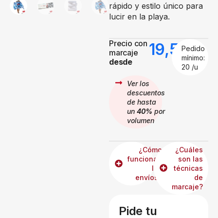
rápido y estilo único para
lucir en la playa.
Precio con
19,50
€
Pedido
marcaje
mínimo:
desde
20 /u
Ver los
descuentos
de hasta
un
40%
por
volumen
¿Cómo
¿Cuáles
funcionan
son las
los
técnicas
envíos?
de
marcaje?
Pide tu