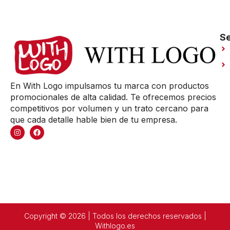
Se
En With Logo impulsamos tu marca con productos
promocionales de alta calidad. Te ofrecemos precios
competitivos por volumen y un trato cercano para
que cada detalle hable bien de tu empresa.
Copyright © 2026 | Todos los derechos reservados |
Withlogo.es