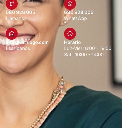
680 928 005
680 928 005
Llámanos
WhatsApp
info@withlogo.com
Horario
Escríbenos
Lun-Vier: 8:00 - 19:00
Sab: 10:00 - 14:00