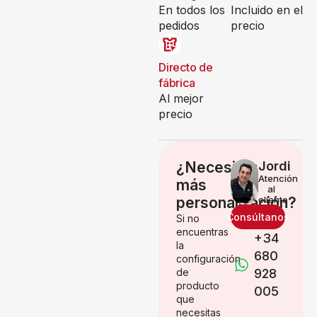
En todos los
Incluido en el
pedidos
precio
Directo de
fábrica
Al mejor
precio
¿Necesitas
Jordi
Atención
más
al
personalización?
cliente
Consúltanos
Si no
encuentras
+34
la
680
configuración
de
928
producto
005
que
necesitas