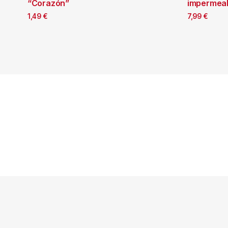
“Corazón”
impermea
1,49
€
7,99
€