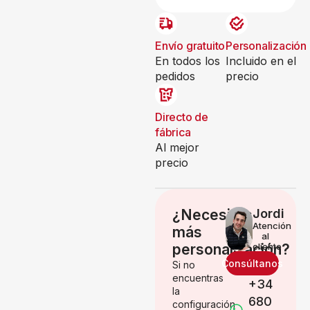
Envío gratuito
Personalización
En todos los
Incluido en el
pedidos
precio
Directo de
fábrica
Al mejor
precio
¿Necesitas
Jordi
Atención
más
al
personalización?
cliente
Consúltanos
Si no
encuentras
+34
la
680
configuración