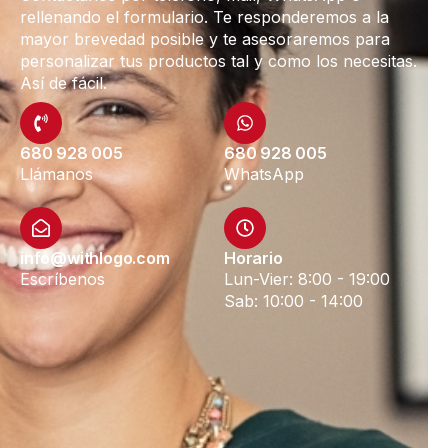
rellenando el formulario. Te responderemos a la
mayor brevedad posible y te asesoraremos para
personalizar tus productos tal y como los necesitas.
Así de fácil.
680 928 005
680 928 005
Llámanos
WhatsApp
info@withlogo.com
Horario
Escríbenos
Lun-Vier: 8:00 - 19:00
Sab: 10:00 - 14:00