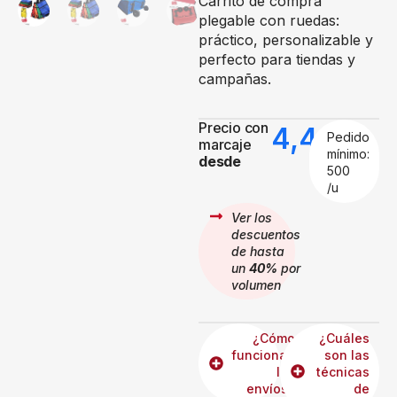
Carrito de compra
plegable con ruedas:
práctico, personalizable y
perfecto para tiendas y
campañas.
Precio con
4,42
€
Pedido
marcaje
mínimo:
desde
500
/u
Ver los
descuentos
de hasta
un
40%
por
volumen
¿Cómo
¿Cuáles
funcionan
son las
los
técnicas
envíos?
de