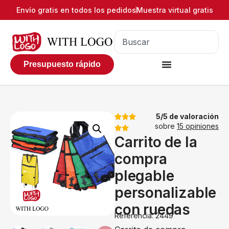
Envío gratis en todos los pedidos
Muestra virtual gratis
Presupuesto rápido
5/5 de valoración
sobre
15 opiniones
Carrito de la
compra
plegable
personalizable
con ruedas
Referencia: 2449