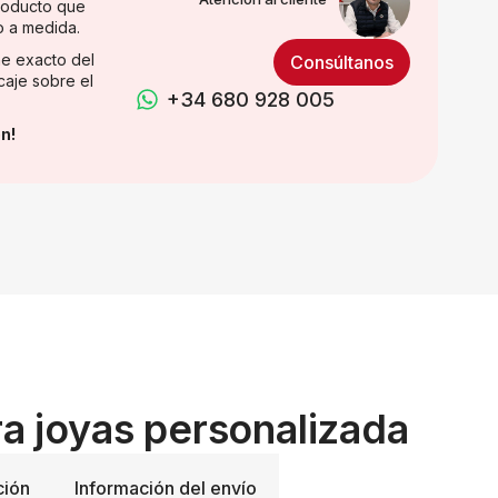
producto que
o a medida.
e exacto del
Consúltanos
caje sobre el
+34 680 928 005
n!
ra joyas personalizada
ción
Información del envío