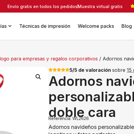
Envío gratis en todos los pedidos
Muestra virtual gratis
ías
Técnicas de impresión
Welcome packs
Blog
logo para empresas y regalos corporativos
/ Adornos navi
5/5 de valoración
sobre
15 
Adornos nav
personalizab
doble cara
Referencia: WL2626
Adornos navideños personalizables