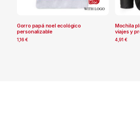
Gorro papá noel ecológico
Mochila p
personalizable
viajes y 
1,16
€
4,91
€