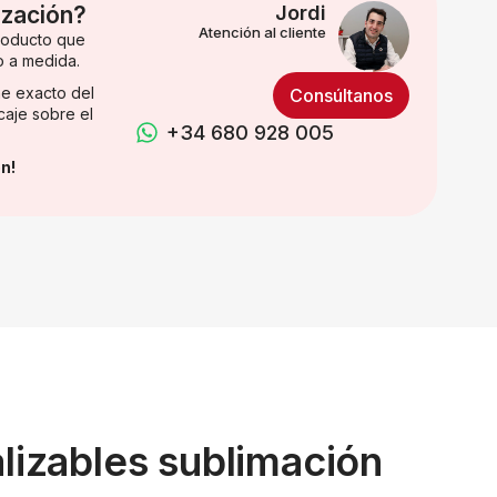
ización?
Jordi
Atención al cliente
producto que
o a medida.
e exacto del
Consúltanos
caje sobre el
+34 680 928 005
n!
lizables sublimación