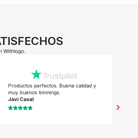
ATISFECHOS
n Withlogo.
Productos perfectos. Buena calidad y
Mu
muy buenos timmings.
Ro
Javi Casal