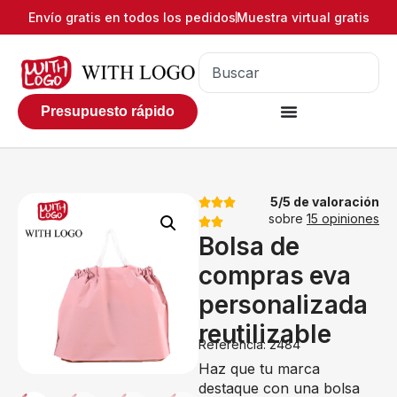
Envío gratis en todos los pedidos
Muestra virtual gratis
Presupuesto rápido
5/5 de valoración
sobre
15 opiniones
Bolsa de
compras eva
personalizada
reutilizable
Referencia: 2484
Haz que tu marca
destaque con una bolsa