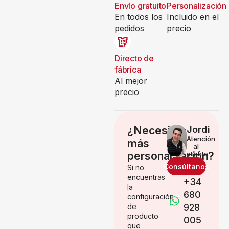
Envío gratuito
Personalización
En todos los
Incluido en el
pedidos
precio
Directo de
fábrica
Al mejor
precio
¿Necesitas
Jordi
Atención
más
al
personalización?
cliente
Consúltanos
Si no
encuentras
+34
la
680
configuración
de
928
producto
005
que