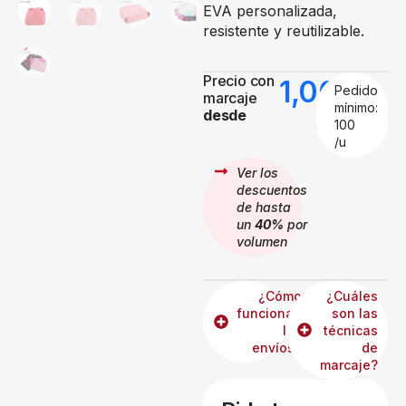
EVA personalizada,
resistente y reutilizable.
Precio con
1,00
€
Pedido
marcaje
mínimo:
desde
100
/u
Ver los
descuentos
de hasta
un
40%
por
volumen
¿Cómo
¿Cuáles
funcionan
son las
los
técnicas
envíos?
de
marcaje?