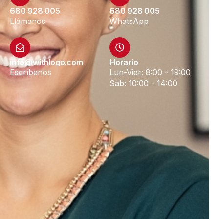
680 928 005
680 928 005
Llámanos
WhatsApp
info@withlogo.com
Horario
Escríbenos
Lun-Vier: 8:00 - 19:00
Sab: 10:00 - 14:00