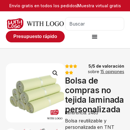
Envío gratis en todos los pedidos
Muestra virtual gratis
Presupuesto rápido
5/5 de valoración
sobre
15 opiniones
Bolsa de
compras no
tejida laminada
personalizada
Referencia: 2483
Bolsa reutilizable y
personalizada en TNT