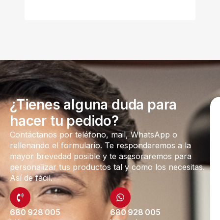
¿Tienes alguna duda para
hacer tu pedido?
Contáctanos por teléfono, mail, WhatsApp o
rellenando el formulario. Te responderemos a la
mayor brevedad posible y te asesoraremos para
personalizar tus productos tal y como los necesitas.
Así de fácil.
680 928 005
680 928 005