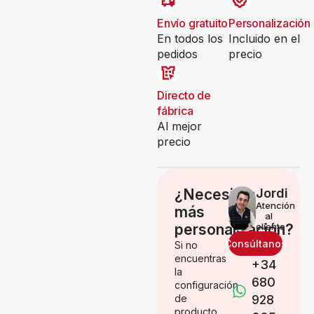
Envío gratuito
Personalización
En todos los
Incluido en el
pedidos
precio
Directo de
fábrica
Al mejor
precio
¿Necesitas
Jordi
Atención
más
al
personalización?
cliente
Consúltanos
Si no
encuentras
+34
la
680
configuración
de
928
producto