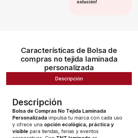
solución!
Características de Bolsa de
compras no tejida laminada
personalizada
Descripción
Descripción
Bolsa de Compras No Tejida Laminada
Personalizada
impulsa tu marca con cada uso
y ofrece una
opción ecológica, práctica y
visible
para tiendas, ferias y eventos
corporativos. Con
TNT laminado
es