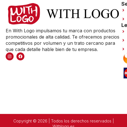
Se
Le
En With Logo impulsamos tu marca con productos
promocionales de alta calidad. Te ofrecemos precios
competitivos por volumen y un trato cercano para
que cada detalle hable bien de tu empresa.
Copyright © 2026 | Todos los derechos reservados |
Withlogo.es