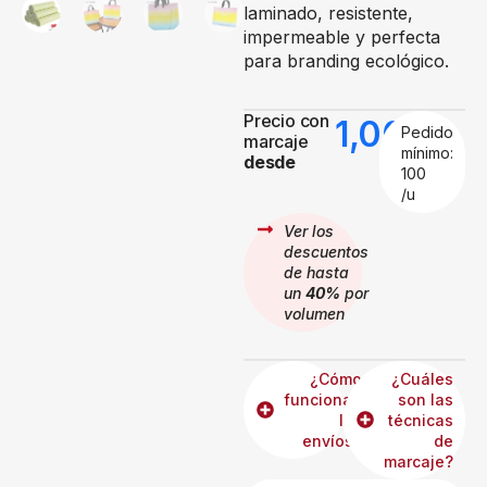
laminado, resistente,
impermeable y perfecta
para branding ecológico.
Precio con
1,00
€
Pedido
marcaje
mínimo:
desde
100
/u
Ver los
descuentos
de hasta
un
40%
por
volumen
¿Cómo
¿Cuáles
funcionan
son las
los
técnicas
envíos?
de
marcaje?