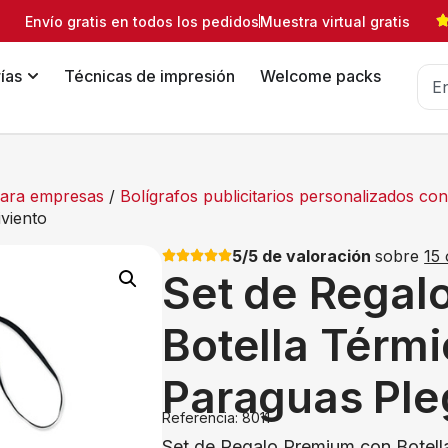
Envío gratis en todos los pedidos
Muestra virtual gratis
ías
Técnicas de impresión
Welcome packs
 para empresas
/
Bolígrafos publicitarios personalizados c
viento
5/5 de valoración
sobre
15 
Set de Regal
Botella Térmi
Paraguas Ple
Referencia: 8011
Set de Regalo Premium con Botell