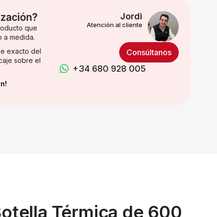
ización?
Jordi
Atención al cliente
producto que
o a medida.
e exacto del
Consúltanos
caje sobre el
+34 680 928 005
n!
otella Térmica de 600