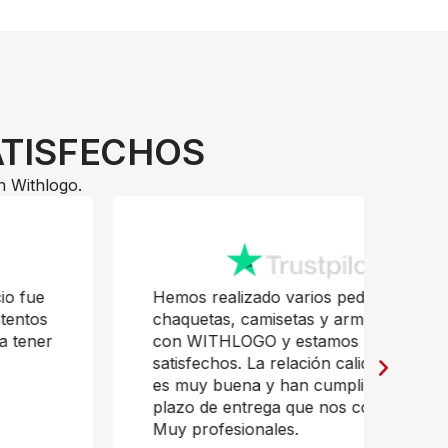
ATISFECHOS
n Withlogo.
Hemos realizado varios pedidos,
Pr
chaquetas, camisetas y armillas HI-VI,
mu
con WITHLOGO y estamos muy
Ja
satisfechos. La relación calidad precio
es muy buena y han cumplido con el
plazo de entrega que nos comentaron.
Muy profesionales.