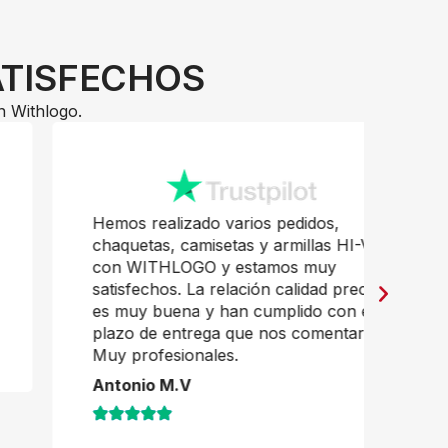
ATISFECHOS
n Withlogo.
Hemos realizado varios pedidos,
Pr
chaquetas, camisetas y armillas HI-VI,
mu
con WITHLOGO y estamos muy
Ja
satisfechos. La relación calidad precio
es muy buena y han cumplido con el
plazo de entrega que nos comentaron.
Muy profesionales.
Antonio M.V