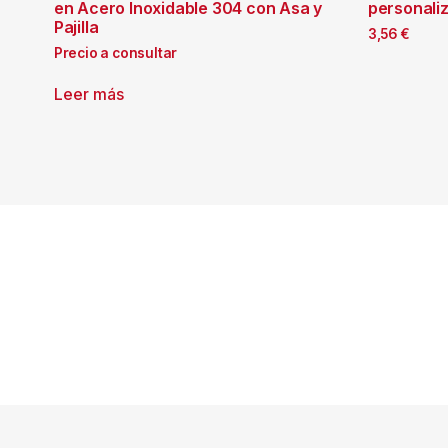
en Acero Inoxidable 304 con Asa y
personali
Pajilla
3,56
€
Precio a consultar
Leer más