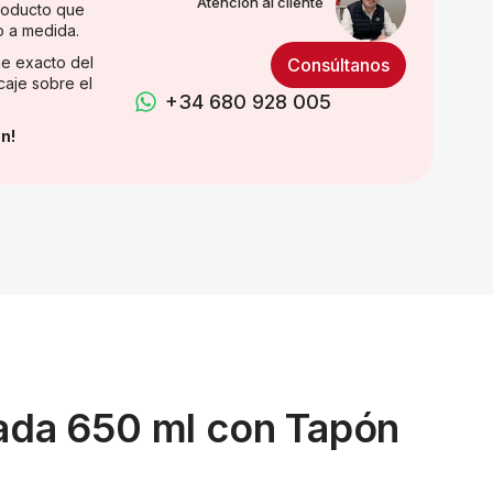
Atención al cliente
producto que
o a medida.
e exacto del
Consúltanos
caje sobre el
+34 680 928 005
n!
izada 650 ml con Tapón