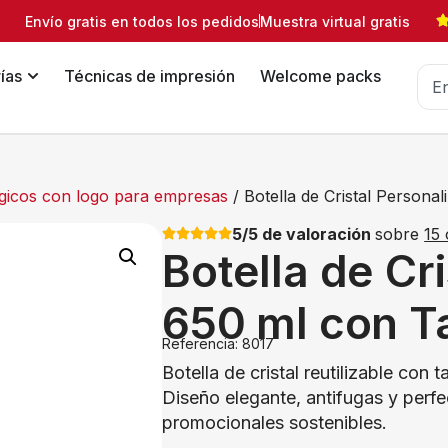
Envío gratis en todos los pedidos
Muestra virtual gratis
ías
Técnicas de impresión
Welcome packs
ógicos con logo para empresas
/ Botella de Cristal Person
5/5 de valoración
sobre
15 
Botella de Cr
650 ml con 
Referencia: 8017
Botella de cristal reutilizable co
Diseño elegante, antifugas y perf
promocionales sostenibles.